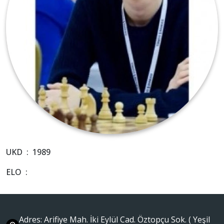
UKD : 1989
ELO :
Adres: Arifiye Mah. İki Eylül Cad. Öztopçu Sok. ( Yeşil