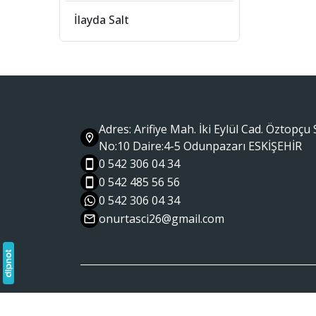
İlayda Salt
Adres: Arifiye Mah. İki Eylül Cad. Öztopçu 
No:10 Daire:4-5 Odunpazarı ESKİŞEHİR
0 542 306 04 34
0 542 485 56 56
0 542 306 04 34
onurtasci26@gmail.com
Ana Sayfa
Hakkımızda
Haberler
Kurslarımız
Sp