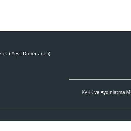
Sok. ( Yeşil Döner arası)
KVKK ve Aydınlatma M
orcular
Eğitim Kadromuz
Galeri
İletişim