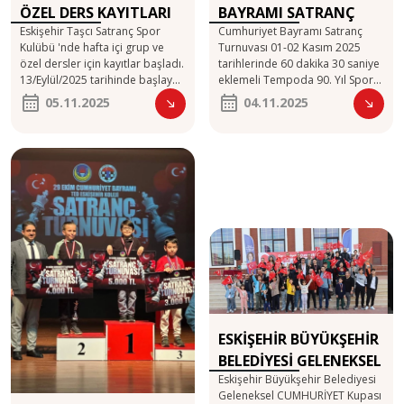
ÖZEL DERS KAYITLARI
BAYRAMI SATRANÇ
Eskişehir Taşcı Satranç Spor
Cumhuriyet Bayramı Satranç
TURNUVASI
Kulübü 'nde hafta içi grup ve
Turnuvası 01-02 Kasım 2025
özel dersler için kayıtlar başladı.
tarihlerinde 60 dakika 30 saniye
13/Eylül/2025 tarihinde başlayan
eklemeli Tempoda 90. Yıl Spor
haftasonu derslerimiz yoğun
Salonunda Yalova ilinde yapıldı.
05.11.2025
04.11.2025
olarak devam ediyor. Başlangıç,
Her kategoide ilk üç dereceye
orta, ileri seviye , turnuva
girecek sporculara Kupa 4. 5.
gruplarımız, milli takım
olan sporculara Madalya verildi.
gruplarımız bulunmaktadır.
Sporcumuz Utku Yurtseven 8
www.tascisatranc.com İletişim
Yaş ve Altı Kategorisinde
tel: 0 542 306 04 34 0 542 485 56
1.olmuştur. Başarılarının
56
devamını diliyoruz. Tebrikler
Utku Yurtseven https://s1.chess-
results.com/tnr1284520.aspx?
lan=8&art=1...
ESKİŞEHİR BÜYÜKŞEHİR
BELEDİYESİ GELENEKSEL
Eskişehir Büyükşehir Belediyesi
CUMHURİYET
Geleneksel CUMHURİYET Kupası
TURNUVASI