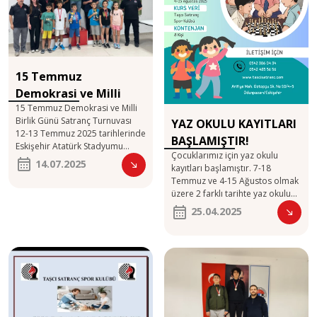
15 Temmuz
Demokrasi ve Milli
15 Temmuz Demokrasi ve Milli
Birlik Günü Satranç
Birlik Günü Satranç Turnuvası
YAZ OKULU KAYITLARI
Turnuvası
12-13 Temmuz 2025 tarihlerinde
BAŞLAMIŞTIR!
Eskişehir Atatürk Stadyumu
Çocuklarımız için yaz okulu
Satranç Salonunda yapıldı. 8
14.07.2025
kayıtları başlamıştır. 7-18
Yaş Altı Kategorisinde: 2. Ömer
Temmuz ve 4-15 Ağustos olmak
Taha Yeşildağ Açık Yaş
üzere 2 farklı tarihte yaz okulu
Kategorisinde: 1.Emir İldaşer
eğitimlerimiz başlayacaktır. Her
2.Ahmet Onur Kına Turnuvaya
25.04.2025
bir yaz okulu 2 hafta sürecektir
katılan ve başarı gösteren tüm
ve haftada 3 gün 1.5 saat,
sporcularımızı tebrik ediyoruz.
toplamda 9 saatlik bir eğitim
olacaktır. Yazın çocuklarımızın
satrançtan uzaklaşmaması ve
gelişimlerine devam etmeleri
için sizleri bekliyoruz.
Kontenjanlarımız sınırlı