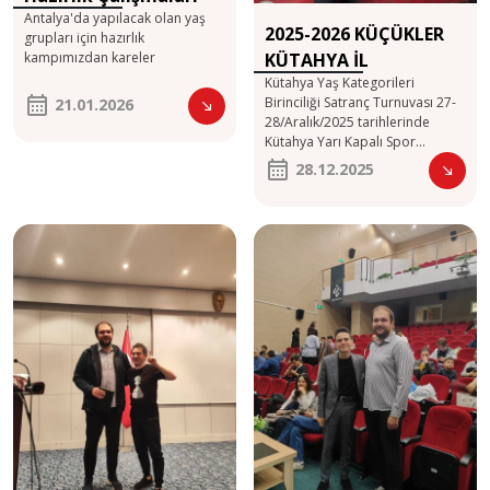
Antalya'da yapılacak olan yaş
2025-2026 KÜÇÜKLER
grupları için hazırlık
kampımızdan kareler
KÜTAHYA İL
Kütahya Yaş Kategorileri
BİRİNCİLİĞİ
Birinciliği Satranç Turnuvası 27-
21.01.2026
28/Aralık/2025 tarihlerinde
Kütahya Yarı Kapalı Spor
Salonunda yapıldı. 11 Yaş Kızlar
28.12.2025
Kategorisinde ; 2. Zeynep Atak
Tebrik eder, başarılarının
devamını dileriz.