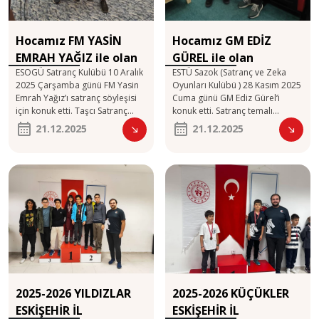
Hocamız FM YASİN
Hocamız GM EDİZ
EMRAH YAĞIZ ile olan
GÜREL ile olan
ESOGÜ Satranç Kulübü 10 Aralık
ESTÜ Sazok (Satranç ve Zeka
etkinliğe katıldı
etkinliğe katıldı
2025 Çarşamba günü FM Yasin
Oyunları Kulübü ) 28 Kasım 2025
Emrah Yağız’ı satranç söyleşisi
Cuma günü GM Ediz Gürel‘i
için konuk etti. Taşcı Satranç
konuk etti. Satranç temalı
Spor Kulübü hocalarımızdan
konferansa Taşcı Satranç Spor
21.12.2025
21.12.2025
Onur Taşcı‘da söyleşiye katıldı.
Kulübü hocalarımızdan Onur
Taşcı‘da katıldı.
2025-2026 YILDIZLAR
2025-2026 KÜÇÜKLER
ESKİŞEHİR İL
ESKİŞEHİR İL