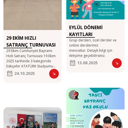
EYLÜL DÖNEMİ
KAYITLARI
29 EKİM HIZLI
Grup dersleri, özel dersler ve
BAŞLAMIŞTIR!!!
SATRANÇ TURNUVASI
online derslerimiz
mevcuttur. Detaylı bilgi için
29 Ekim Cumhuriyet Bayramı
iletişime geçebilirsiniz.
Hızlı Satranç Turnuvası 19 Ekim
2025 tarihinde 3 kategoride
13.08.2025
Eskişehir ATATÜRK Stadyumu
Satranç Salonunda yapıldı. Her
24.10.2025
kategoride ilk 5 dereceyi elde
eden sporculara madalya
verildi. 10 Yaş Altı Kategorisi:
3.Utku Yurtseven 4.Yiğitalp
Yeşildağ 14 Yaş Altı Kategorisi:
5.Rasim Ali Özbek Katılan ve
başarı gösteren tüm
sporcularımızı tebrik ediyoruz.