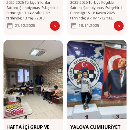
2025-2026 Türkiye Yıldızlar
2025-2026 Türkiye Küçükler
BİRİNCİLİĞİ
BİRİNCİLİĞİ
Satranç Şampiyonası Eskişehir İl
Satranç Şampiyonası Eskişehir İl
Birinciliği 13-14 Aralık 2025
Birinciliği 15-16 Kasım 2025
tarihinde; 13 Yaş - 2013
tarihinde; 9 -10-11-12 Yaş
Doğumlu sporcular 14 Yaş -
kategorileri ile başladı. Birinci
21.12.2025
19.11.2025
2012 Doğumlu sporcular 15 Yaş
olan sporculara kupa , ilk 5
- 2011 Doğumlu sporcular 16
dereceye giren sporculara
Yaş - 2010 Doğumlu sporcular
madalya verildi. Ödül alan
17 Yaş - 2009 Doğumlu
sporcularımızı kutluyor , katılan
sporcular 18 Yaş - 2008
tüm sporcuları da gösterdikleri
Doğumlu sporcular kategorileri
gayretten dolayı tebrik ediyoruz.
ile yapıldı. 13 Yaş Genel 3.
Ödül Alan Sporcularımız : 10 Yaş
İbrahim Kağan Çöl 13 Yaş Kızlar
Genel Kategorisi: 4. Batuhan
3. Masal Çöl 15 Yaş Genel 3.
Atamil 11 Yaş Genel Kategorisi:
Deniz Efe Katırcı Turnuvaya
2. Ege Gündoğdu 12 Yaş Kızlar
katılan ve başarı gösteren tüm
Kategorisi:
sporcularımızı tebri
HAFTA İÇİ GRUP VE
YALOVA CUMHURİYET