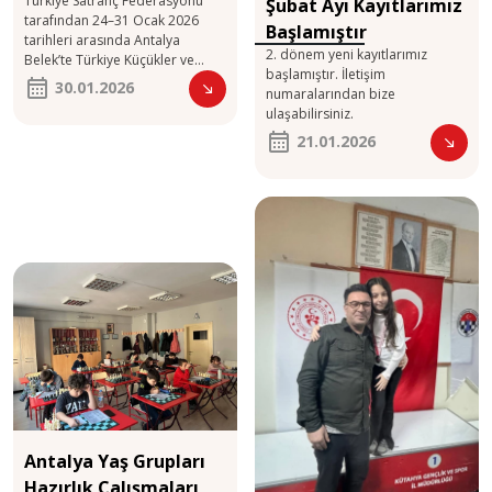
Türkiye Satranç Federasyonu
Şubat Ayı Kayıtlarımız
tarafından 24–31 Ocak 2026
Başlamıştır
tarihleri arasında Antalya
2. dönem yeni kayıtlarımız
Belek’te Türkiye Küçükler ve
başlamıştır. İletişim
Yıldızlar Satranç Şampiyonası
30.01.2026
numaralarından bize
gerçekleşmektedir. Türkiye’nin
ulaşabilirsiniz.
dört bir yanından gelecek genç
sporcuların katılımıyla yapılan
21.01.2026
şampiyona, satranç camiasının
en önemli organizasyonları
arasında yer alıyor.
Şampiyonada Küçükler
kategorisinde 7, 8, 9, 10, 11, 12
yaş grupları; Yıldızlar
kategorisinde ise 13, 14, 15, 16,
17 ve 18 yaş grupları mücadele
ediyor. Organizasyonda toplam
3
Antalya Yaş Grupları
Hazırlık Çalışmaları