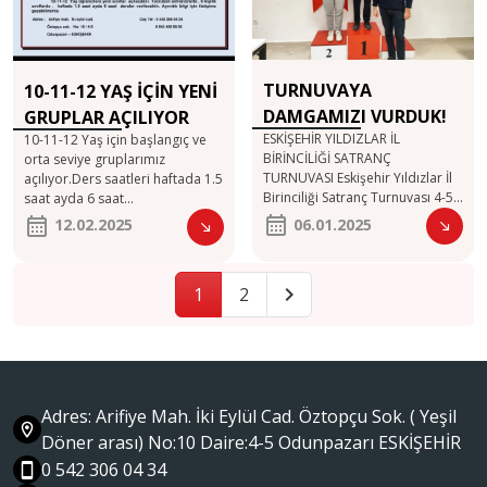
sayıdadır.
TURNUVAYA
10-11-12 YAŞ İÇİN YENİ
DAMGAMIZI VURDUK!
GRUPLAR AÇILIYOR
ESKİŞEHİR YILDIZLAR İL
10-11-12 Yaş için başlangıç ve
BİRİNCİLİĞİ SATRANÇ
orta seviye gruplarımız
TURNUVASI Eskişehir Yıldızlar İl
açılıyor.Ders saatleri haftada 1.5
Birinciliği Satranç Turnuvası 4-5
saat ayda 6 saat
Ocak 2025 tarihlerinde Eskişehir
olacaktır.Sınıflarımız 6
06.01.2025
12.02.2025
Atatürk Stadyumu Satranç
kişiliktir.Ayrıntılı bilgi için
Salonunda yapıldı. Turnuvada
arayabilirsiniz.
her kategoride dereceye giren
1
2
ilk üç sporcuya madalya verildi.
Kulübümüz sporcuları 5 ayrı
kategoride 6 madalya kazandı.
Katılan ve başarı gösteren tüm
sporcularımızı tebrik ederiz.
Madalya Alan Sporcularımız : 13
Yaş Kızlar 2. Zeynep Çakar 13
Adres: Arifiye Mah. İki Eylül Cad. Öztopçu Sok. ( Yeşil
Yaş Genel 1. Batu Bayrakcı16
Döner arası) No:10 Daire:4-5 Odunpazarı ESKİŞEHİR
Yaş Genel 2.Özgür Ço
0 542 306 04 34